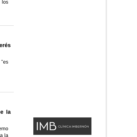
 los
erés
 "es
e la
erno
a la