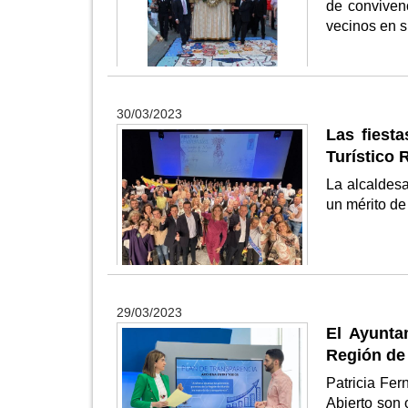
de convivenc
vecinos en 
30/03/2023
Las fiest
Turístico 
La alcaldesa
un mérito de
29/03/2023
El Ayunta
Región de
Patricia Fer
Abierto son 