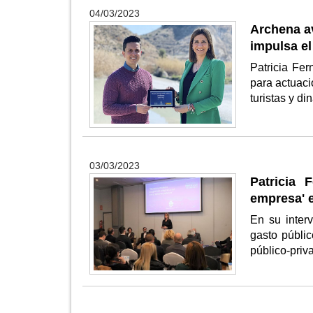
04/03/2023
Archena av
impulsa el
Patricia Fer
para actuaci
turistas y d
03/03/2023
Patricia 
empresa' e
En su inter
gasto públi
público-priv