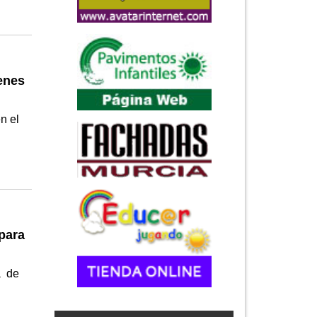
enes
n el
para
a de