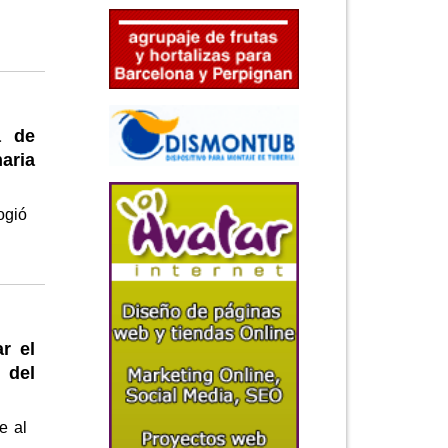
a de
aria
ogió
r el
 del
e al