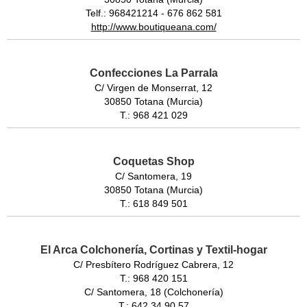
Telf.: 968421214 - 676 862 581
http://www.boutiqueana.com/
Confecciones La Parrala
C/ Virgen de Monserrat, 12
30850 Totana (Murcia)
T.: 968 421 029
Coquetas Shop
C/ Santomera, 19
30850 Totana (Murcia)
T.: 618 849 501
El Arca Colchonería, Cortinas y Textil-hogar
C/ Presbítero Rodríguez Cabrera, 12
T.: 968 420 151
C/ Santomera, 18 (Colchonería)
T.: 642 34 90 57