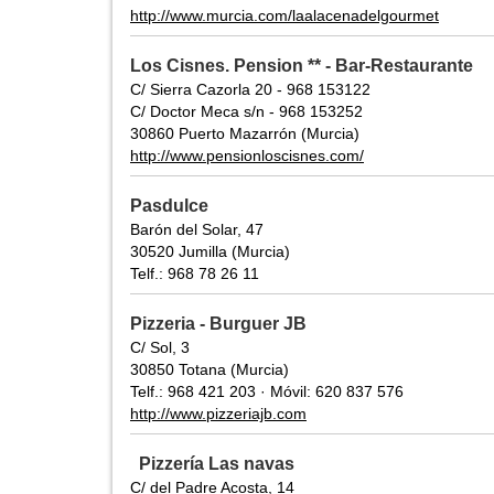
http://www.murcia.com/laalacenadelgourmet
Los Cisnes. Pension ** - Bar-Restaurante
C/ Sierra Cazorla 20 - 968 153122
C/ Doctor Meca s/n - 968 153252
30860 Puerto Mazarrón (Murcia)
http://www.pensionloscisnes.com/
Pasdulce
Barón del Solar, 47
30520 Jumilla (Murcia)
Telf.: 968 78 26 11
Pizzeria - Burguer JB
C/ Sol, 3
30850 Totana (Murcia)
Telf.: 968 421 203 · Móvil: 620 837 576
http://www.pizzeriajb.com
Pizzería Las navas
C/ del Padre Acosta, 14