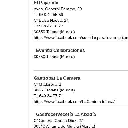
El Pajarerle
Avda. General Páramo, 59
T.: 968 42 55 59
C/ Balsa Nueva, 24
T.: 968 42 08 77
30850 Totana (Murcia)
https://www.facebook.com/comidasparalleverelpajar
Eventia Celebraciones
30850 Totana (Murcia)
Gastrobar La Cantera
C/ Maderera, 2
30850 Totana (Murcia)
T.: 640 34 77 71
https://www.facebook.com/LaCanteraTotana/
Gastrocervecería La Abadía
C/ General García Díaz, 27
30840 Alhama de Murcia (Murcia)