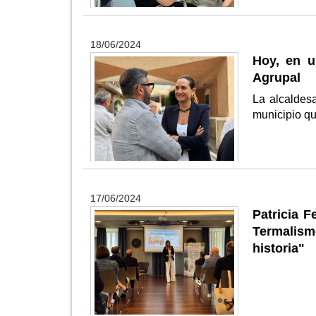
18/06/2024
Hoy, en u
Agrupal
La alcaldesa
municipio q
17/06/2024
Patricia 
Termalism
historia"