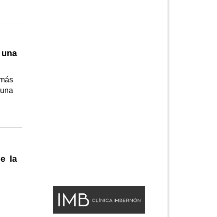
, una
 más
 una
e la