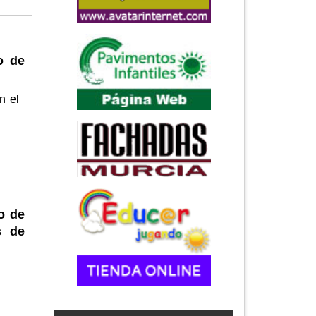
o de
n el
o de
s de