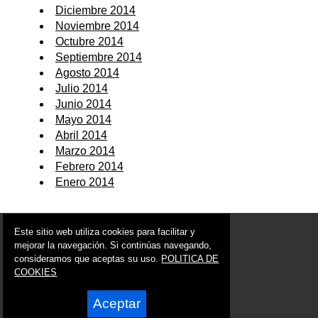
Diciembre 2014
Noviembre 2014
Octubre 2014
Septiembre 2014
Agosto 2014
Julio 2014
Junio 2014
Mayo 2014
Abril 2014
Marzo 2014
Febrero 2014
Enero 2014
© 2006 - 2026 Portal de Archena Noticias
Este sitio web utiliza cookies para facilitar y
info@portaldearchena.es
mejorar la navegación. Si continúas navegando,
consideramos que aceptas su uso.
POLITICA DE
Síguenos en:
COOKIES
Aceptar