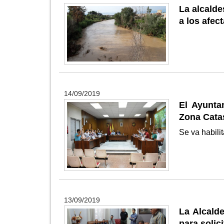
La alcalde
a los afec
14/09/2019
El Ayunta
Zona Catas
Se va habili
13/09/2019
La Alcald
para solic