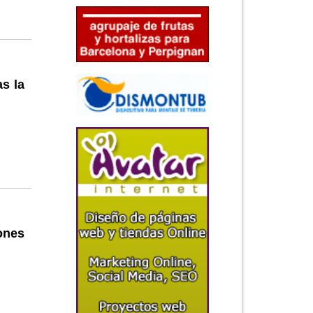
as la
ones