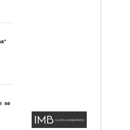
na"
e se