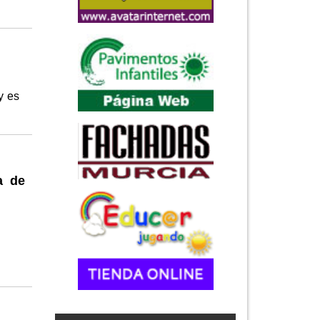
y es
a de