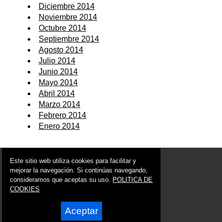
Diciembre 2014
Noviembre 2014
Octubre 2014
Septiembre 2014
Agosto 2014
Julio 2014
Junio 2014
Mayo 2014
Abril 2014
Marzo 2014
Febrero 2014
Enero 2014
© 2006 - 2026 Portal de Archena Noticias
Este sitio web utiliza cookies para facilitar y
info@portaldearchena.es
mejorar la navegación. Si continúas navegando,
consideramos que aceptas su uso.
POLITICA DE
Síguenos en:
COOKIES
Aceptar