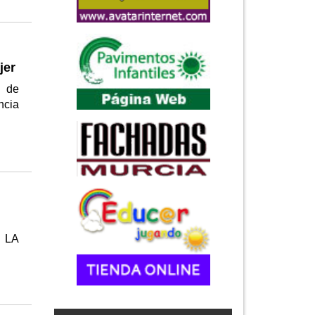
jer
a de
ncia
R LA