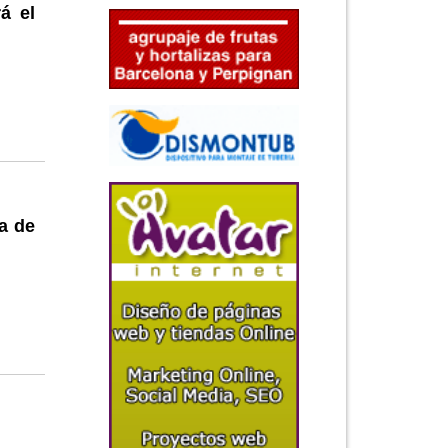
á el
a de